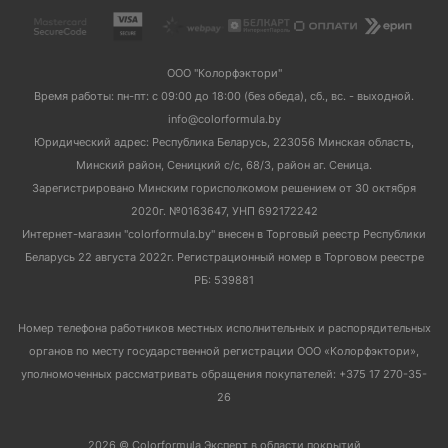
ООО "Колорфэктори"
Время работы: пн-пт: с 09:00 до 18:00 (без обеда), сб., вс. - выходной.
info@colorformula.by
Юридический адрес: Республика Беларусь, 223056 Минская область,
Минский район, Сеницкий с/с, 68/3, район аг. Сеница.
Зарегистрировано Минским горисполкомом решением от 30 октября
2020г. №0163647, УНП 692172242
Интернет-магазин "colorformula.by" внесен в Торговый реестр Республики
Беларусь 22 августа 2022г. Регистрационный номер в Торговом реестре
РБ: 539881
Номер телефона работников местных исполнительных и распорядительных
органов по месту государственной регистрации ООО «Колорфэктори»,
уполномоченных рассматривать обращения покупателей: +375 17 270-35-
26
2026 © Colorformula Эксперт в области покрытий