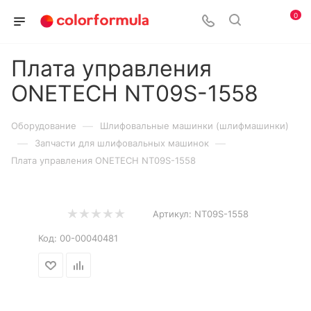
0
Плата управления
ONETECH NT09S-1558
—
Оборудование
Шлифовальные машинки (шлифмашинки)
—
—
Запчасти для шлифовальных машинок
Плата управления ONETECH NT09S-1558
Артикул:
NT09S-1558
Код:
00-00040481