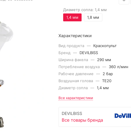
Диаметр сопла:
1,4 мм
1,4 мм
1,8 мм
Характеристики
Вид продукта
—
Краскопульт
Бренд
—
DEVILBISS
Ширина факела
—
290 мм
Потребление воздуха
—
360 л/мин
Рабочее давление
—
2 бар
Воздушная голова
—
TE20
Диаметр сопла
—
1,4 мм
Все характеристики
DEVILBISS
Все товары бренда