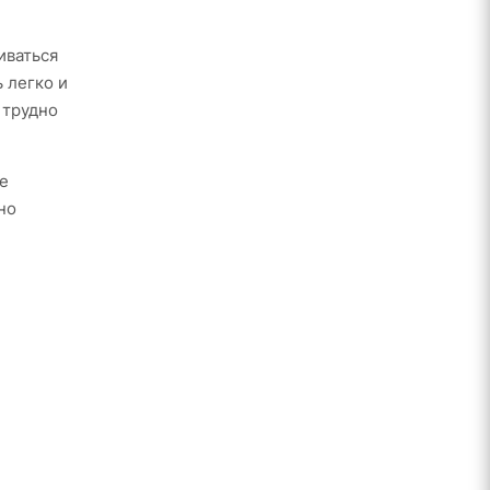
иваться
 легко и
 трудно
е
но