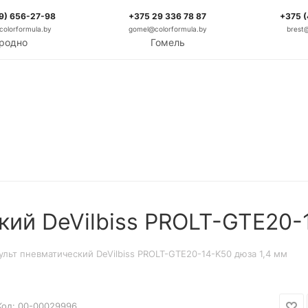
9) 656-27-98
+375 29 336 78 87
+375 
olorformula.by
gomel@colorformula.by
brest
родно
Гомель
кий DeVilbiss PROLT-GTE20-
ульт пневматический DeVilbiss PROLT-GTE20-14-K50 дюза 1,4 мм
Код:
00-00029996