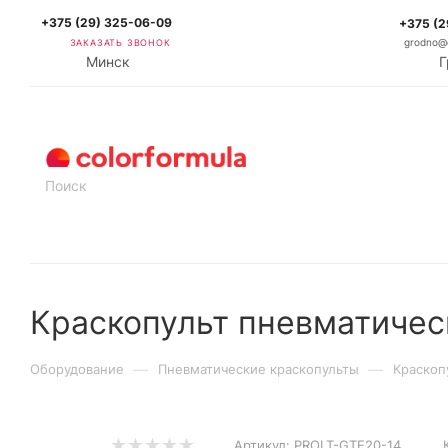
+375 (29) 325-06-09
+375 (2
ЗАКАЗАТЬ ЗВОНОК
grodno@c
Минск
Г
КАТАЛОГ
Краскопульт пневматичес
—
—
Оборудование
Пневматические краскопульты
Краскоп
Артикул:
PROLT-GTE20-14