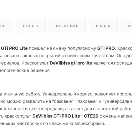
ЬНО
ОТЗЫВЫ
КАК КУПИТЬ
ОПЛАТА
Д
 GTi PRO Lite
пришел на смену популярному
GTI PRO
. Краск
азовых и лаковых покрытий с наивысшим качеством. Он од
териалов. Краскопульт
DeVilbiss gti pro lite
является послед
нологические решения.
длительную работу. Универсальный корпус позволяет исполь
о можно разделить на "базовые", "лаковые" и "универсальн
й точности цветопередачи, а так же для скоростной работ
ть краскопульт
DeVilbiss GTi PRO Lite - GTE20
с очень мален
леньких мастерских со слабыми компрессорами.