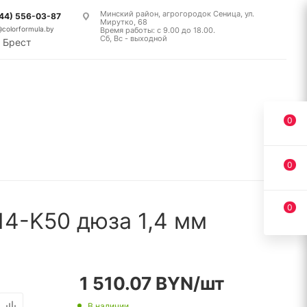
Минский район, агрогородок Сеница, ул.
(44) 556-03-87
Мирутко, 68
@colorformula.by
Время работы: с 9.00 до 18.00.
Сб, Вс - выходной
Брест
0
0
0
14-K50 дюза 1,4 мм
1 510.07
BYN
/шт
В наличии