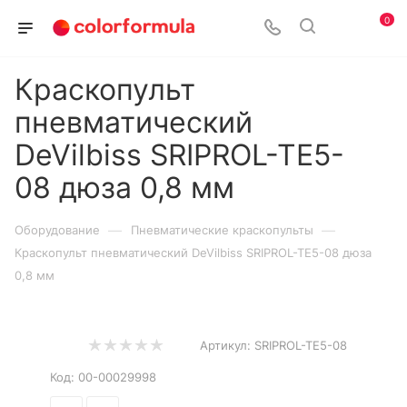
0
Краскопульт
пневматический
DeVilbiss SRIPROL-TE5-
08 дюза 0,8 мм
—
—
Оборудование
Пневматические краскопульты
Краскопульт пневматический DeVilbiss SRIPROL-TE5-08 дюза
0,8 мм
Артикул:
SRIPROL-TE5-08
Код:
00-00029998