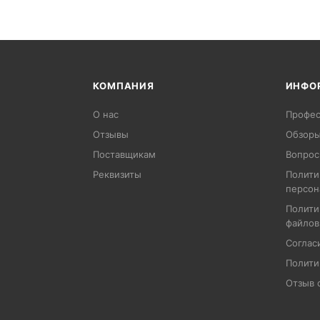
КОМПАНИЯ
ИНФО
О нас
Профес
Отзывы
Обзоры
Поставщикам
Вопрос
Реквизиты
Полити
персон
Полити
файлов
Соглас
Полити
Отзыв 