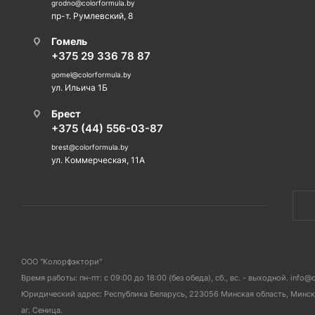
grodno@colorformula.by
пр-т. Румлевский, 8
Гомель
+375 29 336 78 87
gomel@colorformula.by
ул. Ильича 1Б
Брест
+375 (44) 556-03-87
brest@colorformula.by
ул. Коммерческая, 11А
ООО "Колорфэктори"
Время работы: пн-пт: с 09:00 до 18:00 (без обеда), сб., вс. - выходной. info@
Юридический адрес: Республика Беларусь, 223056 Минская область, Мински
аг. Сеница.