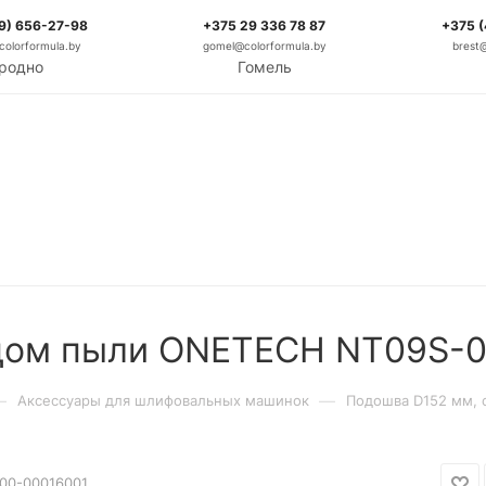
9) 656-27-98
+375 29 336 78 87
+375 
olorformula.by
gomel@colorformula.by
brest
родно
Гомель
одом пыли ONETECH NT09S-
—
—
Аксессуары для шлифовальных машинок
Подошва D152 мм,
00-00016001