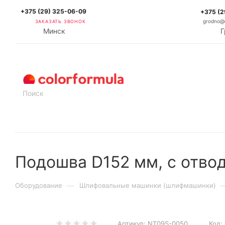
+375 (29) 325-06-09
+375 (2
ЗАКАЗАТЬ ЗВОНОК
grodno@c
Минск
Г
КАТАЛОГ
Подошва D152 мм, с отв
—
Оборудование
Шлифовальные машинки (шлифмашинки)
Артикул:
NT09S-0050
Код: