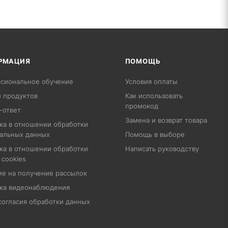
РМАЦИЯ
ПОМОЩЬ
сиональное обучение
Условия оплаты
 продуктов
Как использовать
промокод
-ответ
Замена и возврат товара
ка в отношении обработки
альных данных
Помощь в выборе
ка в отношении обработки
Написать руководству
 cookies
ие на получение рассылок
ка видеонаблюдения
согласия обработки данных