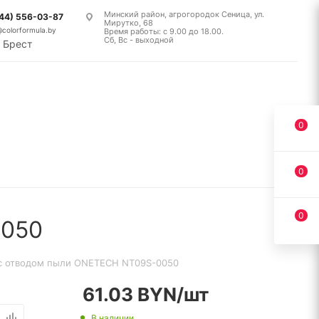
Минский район, агрогородок Сеница, ул.
(44) 556-03-87
Мирутко, 68
@colorformula.by
Время работы: с 9.00 до 18.00.
Сб, Вс - выходной
Брест
0
0
0
0050
 с отводом пыли ONETECH NT09S-0050
61.03
BYN
/шт
В наличии