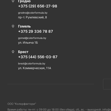
Гродно
+375 (29) 656-27-98
grodno@colorformula.by
пр-т. Румлевский, 8
Гомель
+375 29 336 78 87
gomel@colorformula.by
ул. Ильича 1Б
Брест
+375 (44) 556-03-87
brest@colorformula.by
ул. Коммерческая, 11А
ООО "Колорфэктори"
Время работы: пн-пт: с 09:00 до 18:00 (без обеда), сб., вс. - выходной. info@