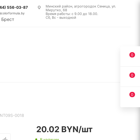
Минский район, агрогородок Сеница, ул.
(44) 556-03-87
Мирутко, 68
@colorformula.by
Время работы: с 9.00 до 18.00.
Сб, Вс - выходной
Брест
0
0
0
NT09S-0018
20.02
BYN
/шт
В наличии