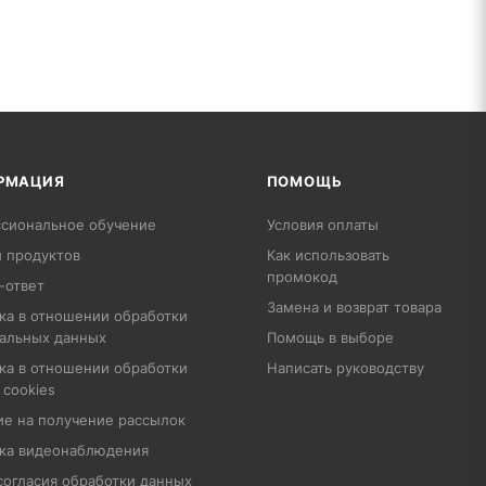
РМАЦИЯ
ПОМОЩЬ
сиональное обучение
Условия оплаты
 продуктов
Как использовать
промокод
-ответ
Замена и возврат товара
ка в отношении обработки
альных данных
Помощь в выборе
ка в отношении обработки
Написать руководству
 cookies
ие на получение рассылок
ка видеонаблюдения
согласия обработки данных