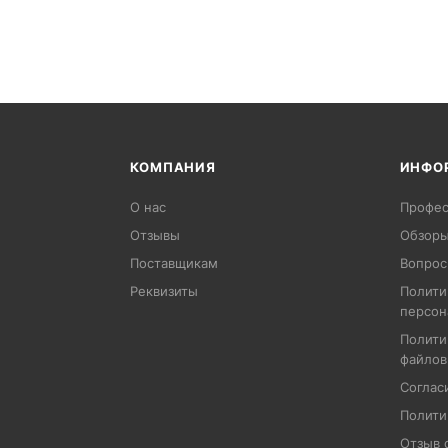
КОМПАНИЯ
ИНФО
О нас
Профес
Отзывы
Обзоры
Поставщикам
Вопрос
Реквизиты
Полити
персон
Полити
файлов
Соглас
Полити
Отзыв 