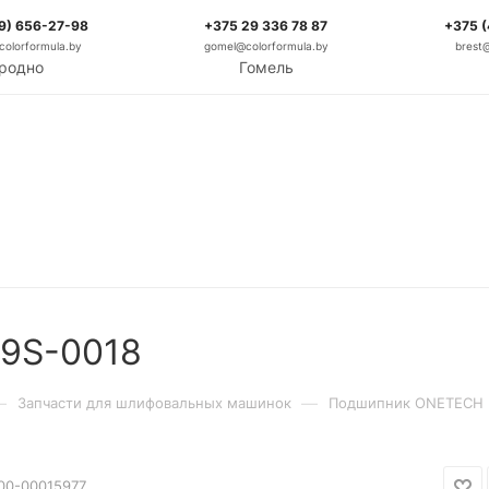
9) 656-27-98
+375 29 336 78 87
+375 
olorformula.by
gomel@colorformula.by
brest
родно
Гомель
9S-0018
—
—
Запчасти для шлифовальных машинок
Подшипник ONETECH 
00-00015977