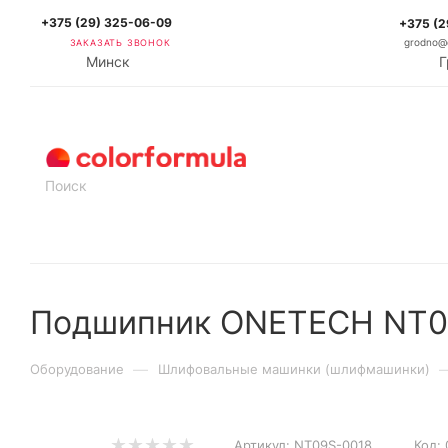
+375 (29) 325-06-09
+375 (2
ЗАКАЗАТЬ ЗВОНОК
grodno@c
Минск
Г
КАТАЛОГ
Подшипник ONETECH NT0
—
Оборудование
Шлифовальные машинки (шлифмашинки)
Артикул:
NT09S-0018
Код: