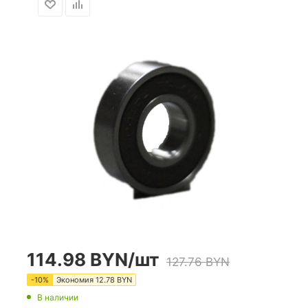
114.98
BYN
/шт
127.76
BYN
-
10
%
Экономия
12.78
BYN
В наличии