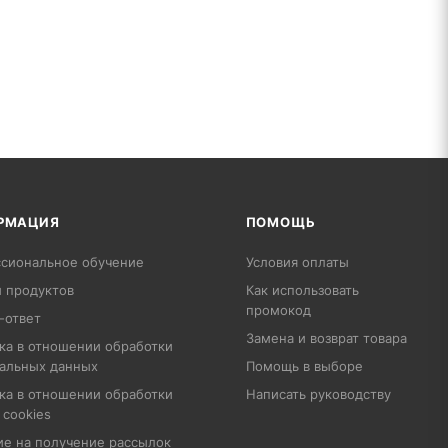
РМАЦИЯ
ПОМОЩЬ
сиональное обучение
Условия оплаты
 продуктов
Как использовать
промокод
-ответ
Замена и возврат товара
ка в отношении обработки
альных данных
Помощь в выборе
ка в отношении обработки
Написать руководству
 cookies
ие на получение рассылок