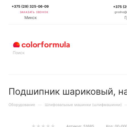
+375 (29) 325-06-09
+375 (2
ЗАКАЗАТЬ ЗВОНОК
grodno@c
Минск
Г
КАТАЛОГ
Подшипник шариковый, н
—
Оборудование
Шлифовальные машинки (шлифмашинки)
Артикул:
51685
Код:
00-00