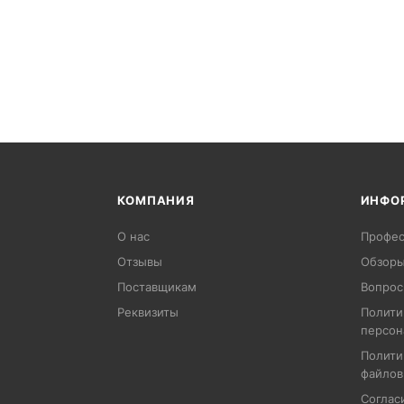
КОМПАНИЯ
ИНФО
О нас
Профес
Отзывы
Обзоры
Поставщикам
Вопрос
Реквизиты
Полити
персон
Полити
файлов
Соглас