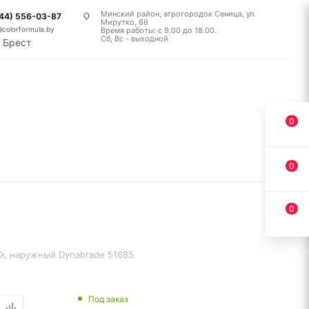
Минский район, агрогородок Сеница, ул.
(44) 556-03-87
Мирутко, 68
@colorformula.by
Время работы: с 9.00 до 18.00.
Сб, Вс - выходной
Брест
0
0
0
, наружный Dynabrade 51685
Под заказ