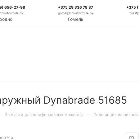
9) 656-27-98
+375 29 336 78 87
+375 
olorformula.by
gomel@colorformula.by
brest
родно
Гомель
аружный Dynabrade 51685
—
—
Запчасти для шлифовальных машинок
Подшипник шариковый
000759