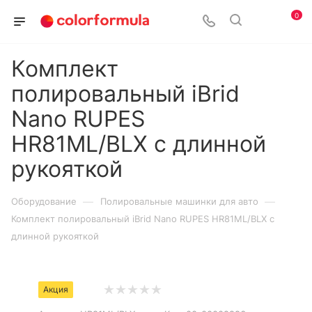
0
Комплект
полировальный iBrid
Nano RUPES
HR81ML/BLX с длинной
рукояткой
—
—
Оборудование
Полировальные машинки для авто
Комплект полировальный iBrid Nano RUPES HR81ML/BLX с
длинной рукояткой
Акция