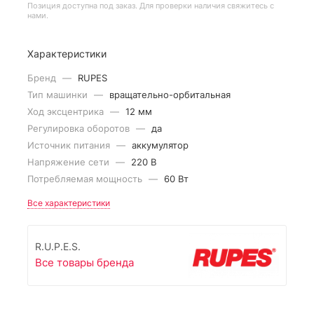
Позиция доступна под заказ. Для проверки наличия свяжитесь с
нами.
Характеристики
Бренд
—
RUPES
Тип машинки
—
вращательно-орбитальная
Ход эксцентрика
—
12 мм
Регулировка оборотов
—
да
Источник питания
—
аккумулятор
Напряжение сети
—
220 В
Потребляемая мощность
—
60 Вт
Все характеристики
R.U.P.E.S.
Все товары бренда