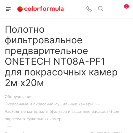
0
Полотно
фильтровальное
предварительное
ONETECH NT08A-PF1
для покрасочных камер
2м х20м
—
Оборудование
—
Окрасочные и окрасочно-сушильные камеры
Расходные материалы (фильтра и защитные жидкости) для
окрасочно-сушильных камер
—