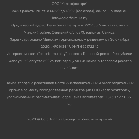
ООО "Колорфэктори"
Время работы: пн-пт: с 09:00 до 18:00 (без обеда), сб., вс. - выходной.
info@colorformula.by
Юридический адрес: Республика Беларусь, 223056 Минская область,
Минский район, Сеницкий с/с, 68/3, район аг. Сеница.
Зарегистрировано Минским горисполкомом решением от 30 октября
2020г. №0163647, УНП 692172242
Интернет-магазин "colorformula.by" внесен в Торговый реестр Республики
Беларусь 22 августа 2022г. Регистрационный номер в Торговом реестре
РБ: 539881
Номер телефона работников местных исполнительных и распорядительных
органов по месту государственной регистрации ООО «Колорфэктори»,
уполномоченных рассматривать обращения покупателей: +375 17 270-35-
26
2026 © Colorformula Эксперт в области покрытий