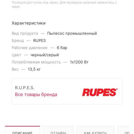
Позиция доступна под заказ. Для проверки наличия свяжитесь с
нами.
Характеристики
Вид продукта
—
Пылесос промышленный
Бренд
—
RUPES
Рабочее давление
—
6 бар
Цвет
—
черный/серый
Потребляемая мощность
—
1х1200 Вт
Вес
—
13,5 кг
R.U.P.E.S.
Все товары бренда
ОПИСАНИЕ
ОТЗЫВЫ
КАК КУПИТЬ
ОПЛ