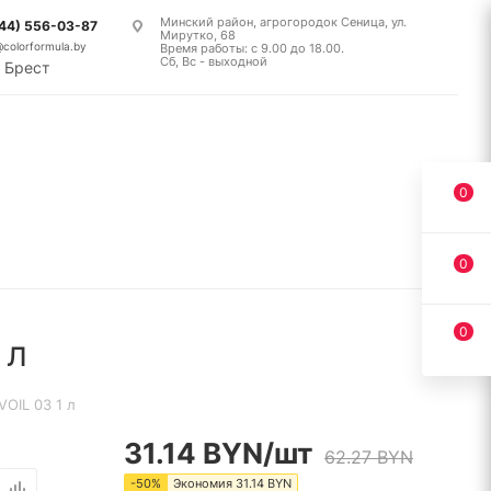
Минский район, агрогородок Сеница, ул.
(44) 556-03-87
Мирутко, 68
@colorformula.by
Время работы: с 9.00 до 18.00.
Сб, Вс - выходной
Брест
0
0
0
 л
OIL 03 1 л
31.14
BYN
/шт
62.27
BYN
-
50
%
Экономия
31.14
BYN