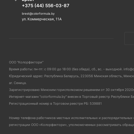
+375 (44) 556-03-87
brest@colorformula.by
ул. Коммерческая, 11А
ООО "Колорфэктори"
Время работы: пн-пт: с 09:00 до 18:00 (без обеда), сб., вс. - выходной. info@
Юридический адрес: Республика Беларусь, 223056 Минская область, Мински
аг. Сеница.
Зарегистрировано Минским горисполкомом решением от 30 октября 2020
Интернет-магазин "colorformula.by" внесен в Торговый реестр Республики Б
Регистрационный номер в Торговом реестре РБ: 539881
Номер телефона работников местных исполнительных и распорядительных 
регистрации ООО «Колорфэктори», уполномоченных рассматривать обращен