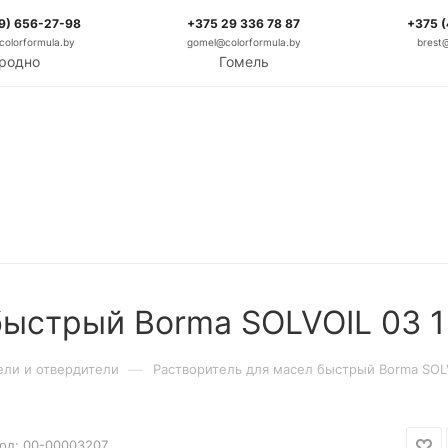
9) 656-27-98
+375 29 336 78 87
+375 
olorformula.by
gomel@colorformula.by
brest
родно
Гомель
быстрый Borma SOLVOIL 03 1
—
ели и отвердители
Растворитель для масел быстрый Borma SOLV
од:
00-00003207