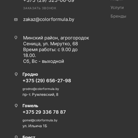
+375 (29) 325-06-09
Услуги
ЗАКАЗАТЬ ЗВОНОК
Бренды
zakaz@colorformula.by
Минский район, агрогородок
Сеница, ул. Мирутко, 68
Время работы: с 9.00 до
18.00.
Сб, Вс - выходной
Гродно
+375 (29) 656-27-98
grodno@colorformula.by
пр-т. Румлевский, 8
Гомель
+375 29 336 78 87
gomel@colorformula.by
ул. Ильича 1Б
Брест