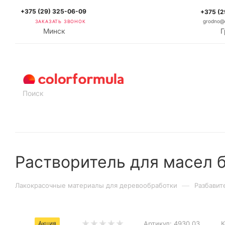
+375 (29) 325-06-09
+375 (2
ЗАКАЗАТЬ ЗВОНОК
grodno@c
Минск
Г
КАТАЛОГ
Растворитель для масел 
—
Лакокрасочные материалы для деревообработки
Разбавит
Акция
Артикул:
4930.03
К