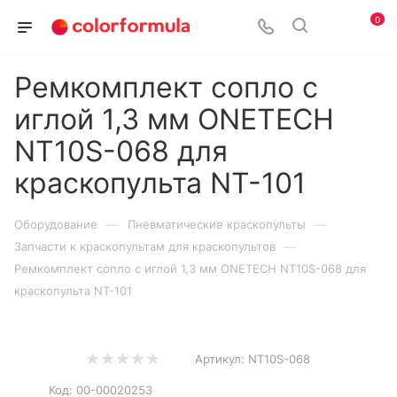
0
Ремкомплект сопло с
иглой 1,3 мм ONETECH
NT10S-068 для
краскопульта NT-101
—
—
Оборудование
Пневматические краскопульты
—
Запчасти к краскопультам для краскопультов
Ремкомплект сопло с иглой 1,3 мм ONETECH NT10S-068 для
краскопульта NT-101
Артикул:
NT10S-068
Код:
00-00020253