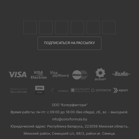
ПОДПИСАТЬСЯ НА РАССЫЛКУ
ООО "Колорфэктори"
Время работы: пн-пт: с 09:00 до 18:00 (без обеда), сб., вс. - выходной.
info@colorformula.by
Юридический адрес: Республика Беларусь, 223056 Минская область,
Минский район, Сеницкий с/с, 68/3, район аг. Сеница.