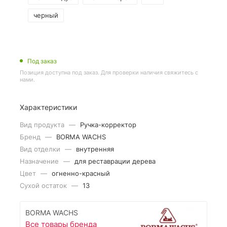
черный
Под заказ
Позиция доступна под заказ. Для проверки наличия свяжитесь с
нами.
Характеристики
Вид продукта
—
Ручка-корректор
Бренд
—
BORMA WACHS
Вид отделки
—
внутренняя
Назначение
—
для реставрации дерева
Цвет
—
огненно-красный
Сухой остаток
—
13
BORMA WACHS
Все товары бренда