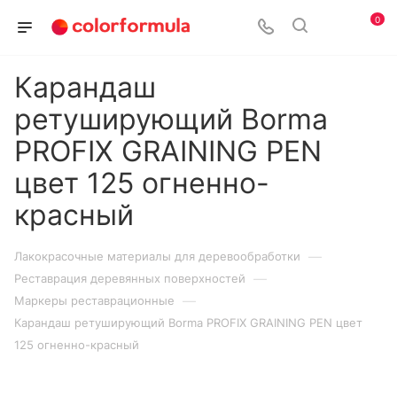
0
Карандаш
ретуширующий Borma
PROFIX GRAINING PEN
цвет 125 огненно-
красный
—
Лакокрасочные материалы для деревообработки
—
Реставрация деревянных поверхностей
—
Маркеры реставрационные
Карандаш ретуширующий Borma PROFIX GRAINING PEN цвет
125 огненно-красный