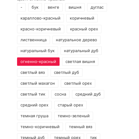
-
бук
венге
вишня
дуглас
караллово-красный
коричневый
красно-коричневый
красный орех
лиственница
натуральное дерево
натуральный бук
натуральный дуб
огненно-красный
светлая вишня
светлый вяз
светлый дуб
светлый махагон
светлый орех
светлый тик
сосна
средний дуб
средний орех
старый орех
темная груша
темно-зеленый
темно-коричневый
темный вяз
темный дуб
темный орех
тик