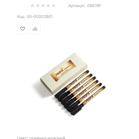
Артикул:
0967RF
Код:
00-00003861
Цвет:
огненно-красный