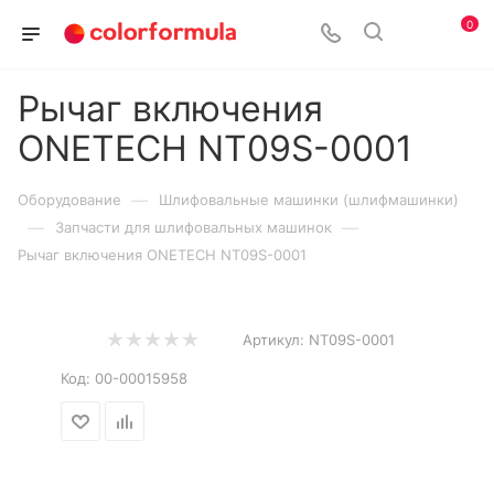
0
Рычаг включения
ONETECH NT09S-0001
—
Оборудование
Шлифовальные машинки (шлифмашинки)
—
—
Запчасти для шлифовальных машинок
Рычаг включения ONETECH NT09S-0001
Артикул:
NT09S-0001
Код:
00-00015958