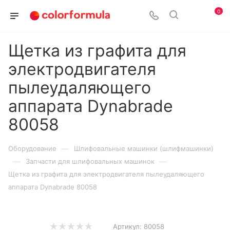
0
Щетка из графита для
электродвигателя
пылеудаляющего
аппарата Dynabrade
80058
—
Оборудование
Шлифовальные машинки (шлифмашинки)
—
—
Запчасти для шлифовальных машинок
Щетка из графита для электродвигателя пылеудаляющего
аппарата Dynabrade 80058
Артикул:
80058