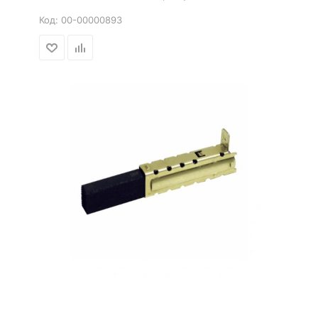
Код:
00-00000893