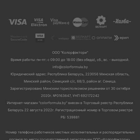
ООО "Колорфэктори"
Время работы: пн-пт: с 09:00 до 18:00 (без обеда), сб., вс. - выходной.
info@colorformula.by
Юридический адрес: Республика Беларусь, 223056 Минская область,
Минский район, Сеницкий с/с, 68/3, район аг. Сеница.
Зарегистрировано Минским горисполкомом решением от 30 октября
2020г. №0163647, УНП 692172242
Интернет-магазин "colorformula.by" внесен в Торговый реестр Республики
Беларусь 22 августа 2022г. Регистрационный номер в Торговом реестре
РБ: 539881
Номер телефона работников местных исполнительных и распорядительных
органов по месту государственной регистрации ООО «Колорфэктори»,