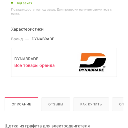
Под заказ
Позиция доступна под заказ. Для проверки наличия свяжитесь с
нами.
Характеристики
Бренд
—
DYNABRADE
DYNABRADE
Все товары бренда
ОПИСАНИЕ
ОТЗЫВЫ
КАК КУПИТЬ
ОПЛ
Щетка из графита для электродвигателя