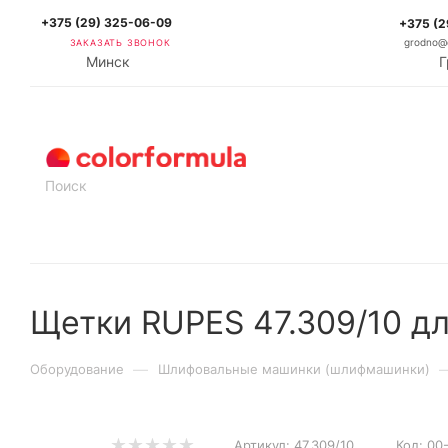
+375 (29) 325-06-09
+375 (2
ЗАКАЗАТЬ ЗВОНОК
grodno@c
Минск
Г
КАТАЛОГ
Щетки RUPES 47.309/10 д
—
Оборудование
Шлифовальные машинки (шлифмашинки)
Артикул:
47.309/10
Код:
00