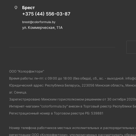
Брест
+375 (44) 556-03-87
brest@colorformula.by
ул. Коммерческая, 11А
ООО "Колорфэктори"
Время работы: пн-пт: с 09:00 до 18:00 (без обеда), сб., вс. - выходной. info@
Юридический адрес: Республика Беларусь, 223056 Минская область, Мински
аг. Сеница.
Зарегистрировано Минским горисполкомом решением от 30 октября 2020
Интернет-магазин "colorformula.by" внесен в Торговый реестр Республики Б
Регистрационный номер в Торговом реестре РБ: 539881
Номер телефона работников местных исполнительных и распорядительных 
регистрации ООО «Колорфэктори», уполномоченных рассматривать обращен