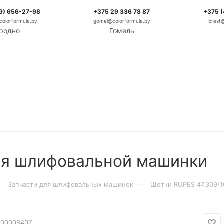
9) 656-27-98
+375 29 336 78 87
+375 
olorformula.by
gomel@colorformula.by
brest
родно
Гомель
ля шлифовальной машинки
—
—
Запчасти для шлифовальных машинок
Щетки RUPES 47.309/
-00008407