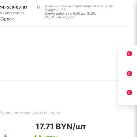
Минский район, агрогородок Сеница, ул.
(44) 556-03-87
Мирутко, 68
@colorformula.by
Время работы: с 9.00 до 18.00.
Сб, Вс - выходной
Брест
0
0
0
10 для шлифовальной машинки
17.71
BYN
/шт
В наличии