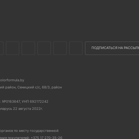
ПОДПИСАТЬСЯ НА РАССЫЛ
colorformula.by
й район, Сеницкий с/с, 68/3, район
г. №0163647, УНП 692172242
еларусь 22 августа 2022г.
органов по месту государственной
ия покупателей: +375 17 270-35-26