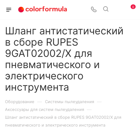
0
Шланг антистатический
в сборе RUPES
9GAT02002/X для
пневматического и
электрического
инструмента
—
—
Оборудование
Системы пылеудаления
—
Аксессуары для систем пылеудаления
Шланг антистатический в сборе RUPES 9GAT02002/X для
пневматического и электрического инструмента