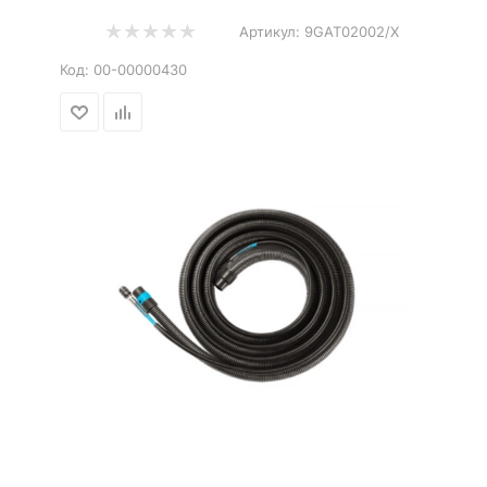
Артикул:
9GAT02002/X
Код:
00-00000430