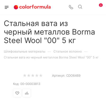
0
Стальная вата из
черный металлов Borma
Steel Wool "00" 5 кг
—
—
Шлифовальные материалы
Стальное волокно
Стальная вата из черный металлов Borma Steel Wool "00" 5 кг
Артикул:
CDO6469
Код:
00-00003813