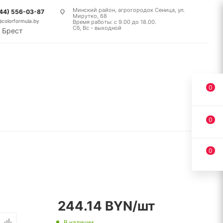
Минский район, агрогородок Сеница, ул.
(44) 556-03-87
Мирутко, 68
@colorformula.by
Время работы: с 9.00 до 18.00.
Сб, Вс - выходной
Брест
0
0
0
244.14
BYN
/шт
В наличии