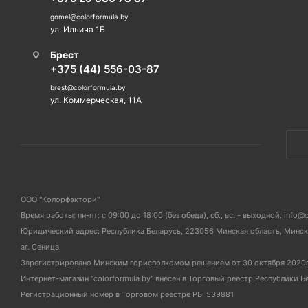
gomel@colorformula.by
ул. Ильича 1Б
Брест
+375 (44) 556-03-87
brest@colorformula.by
ул. Коммерческая, 11А
ООО "Колорфэктори"
Время работы: пн-пт: с 09:00 до 18:00 (без обеда), сб., вс. - выходной. info@
Юридический адрес: Республика Беларусь, 223056 Минская область, Мински
аг. Сеница.
Зарегистрировано Минским горисполкомом решением от 30 октября 2020
Интернет-магазин "colorformula.by" внесен в Торговый реестр Республики Б
Регистрационный номер в Торговом реестре РБ: 539881