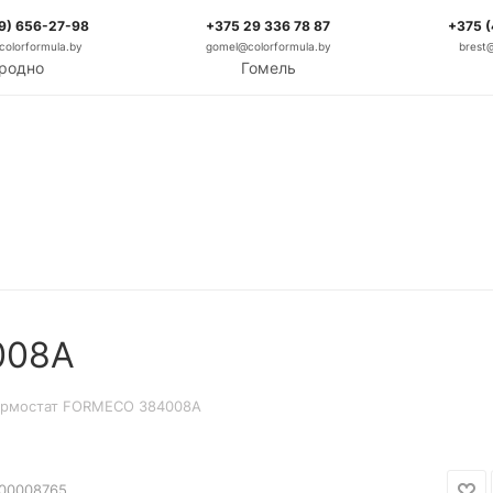
9) 656-27-98
+375 29 336 78 87
+375 
olorformula.by
gomel@colorformula.by
brest
родно
Гомель
008A
ермостат FORMECO 384008A
00008765