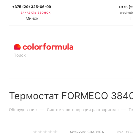
+375 (29) 325-06-09
+375 (2
ЗАКАЗАТЬ ЗВОНОК
grodno@c
Минск
Г
КАТАЛОГ
Термостат FORMECO 384
—
—
Оборудование
Системы регенерации растворителя
Т
Артикул:
384008A
Код:
00-