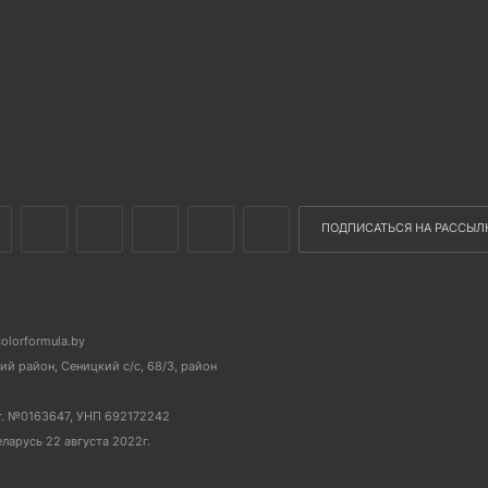
ПОДПИСАТЬСЯ НА РАССЫЛ
colorformula.by
й район, Сеницкий с/с, 68/3, район
г. №0163647, УНП 692172242
еларусь 22 августа 2022г.