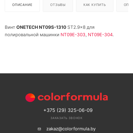
ОПИСАНИЕ
ОТЗЫВЫ
КАК КУПИТЬ
ОПЛ
Винт
ONETECH NT09S-1310
ST2.9x8 для
полировальной машинки
NT09E-303
,
NT09E-304
.
+375 (29) 325-06-09
ЗАКАЗАТЬ ЗВОНОК
zakaz@colorformula.by