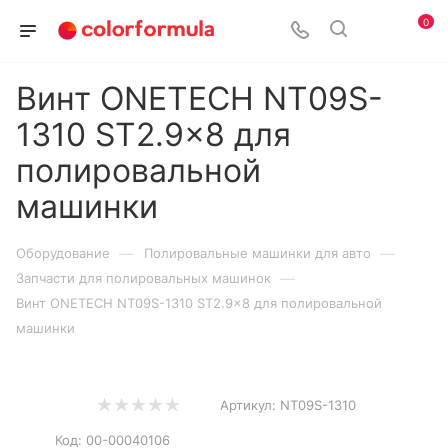
0
Винт ONETECH NT09S-
1310 ST2.9x8 для
полировальной
машинки
—
—
Оборудование
Полировальные машинки для авто
—
Запчасти для полировальных машинок
Винт ONETECH NT09S-1310 ST2.9x8 для полировальной
машинки
Артикул:
NT09S-1310
Код:
00-00040106