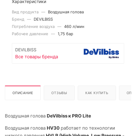
Характеристики
Вид продукта
—
Воздушная голова
Бренд
—
DEVILBISS
Потребление воздуха
—
460 л/мин
Рабочее давление
—
1,75 бар
DEVILBISS
Все товары бренда
ОПИСАНИЕ
ОТЗЫВЫ
КАК КУПИТЬ
ОПЛ
Воздушная голова
DeVilbiss к PRO Lite
Воздушная голова
HV30
работает по технологии
низкого давления
HVLP (High Volume, Low Pressure
-