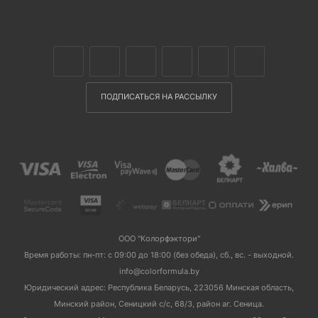
ПОДПИСАТЬСЯ НА РАССЫЛКУ
ООО "Колорфэктори"
Время работы: пн-пт: с 09:00 до 18:00 (без обеда), сб., вс. - выходной.
info@colorformula.by
Юридический адрес: Республика Беларусь, 223056 Минская область,
Минский район, Сеницкий с/с, 68/3, район аг. Сеница.