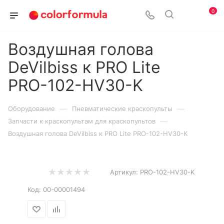
0
Воздушная голова
DeVilbiss к PRO Lite
PRO-102-HV30-K
—
—
Оборудование
Пневматические краскопульты
—
Запчасти к краскопультам для краскопультов
Воздушная голова DeVilbiss к PRO Lite PRO-102-HV30-K
Артикул:
PRO-102-HV30-K
Код:
00-00001494