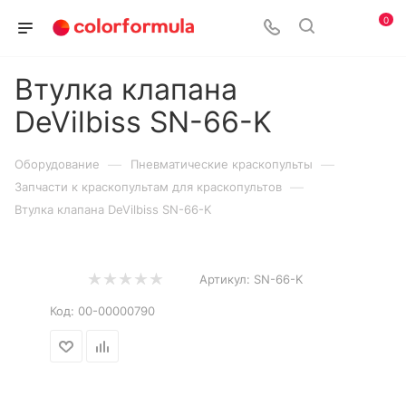
0
Втулка клапана
DeVilbiss SN-66-K
—
—
Оборудование
Пневматические краскопульты
—
Запчасти к краскопультам для краскопультов
Втулка клапана DeVilbiss SN-66-K
Артикул:
SN-66-K
Код:
00-00000790