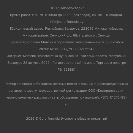
ООО "Колорфэктори"
Время работы: пн-пт: с 09:00 до 18:00 (без обеда), сб., вс. - выходной.
info@colorformula.by
Юридический адрес: Республика Беларусь, 223056 Минская область,
Минский район, Сеницкий с/с, 68/3, район аг. Сеница.
Зарегистрировано Минским горисполкомом решением от 30 октября
2020г. №0163647, УНП 692172242
Интернет-магазин "colorformula.by" внесен в Торговый реестр Республики
Беларусь 22 августа 2022г. Регистрационный номер в Торговом реестре
РБ: 539881
Номер телефона работников местных исполнительных и распорядительных
органов по месту государственной регистрации ООО «Колорфэктори»,
уполномоченных рассматривать обращения покупателей: +375 17 270-35-
26
2026 © Colorformula Эксперт в области покрытий