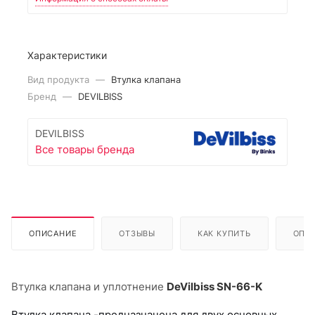
Характеристики
Вид продукта
—
Втулка клапана
Бренд
—
DEVILBISS
DEVILBISS
Все товары бренда
ОПИСАНИЕ
ОТЗЫВЫ
КАК КУПИТЬ
ОПЛ
Втулка клапана и уплотнение
DeVilbiss SN-66-K
Втулка клапана -
предназначена для двух основных