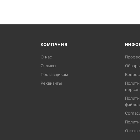
КОМПАНИЯ
ИНФО
О нас
Профес
Отзывы
Обзоры
Поставщикам
Вопрос
Реквизиты
Полити
персон
Полити
файлов
Соглас
Полити
Отзыв 