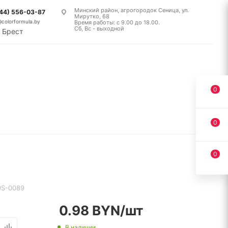
Минский район, агрогородок Сеница, ул.
(44) 556-03-87
Мирутко, 68
@colorformula.by
Время работы: с 9.00 до 18.00.
Сб, Вс - выходной
Брест
0
0
0
S-0089
0.98
BYN
/шт
В наличии