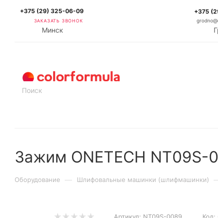
+375 (29) 325-06-09
+375 (2
ЗАКАЗАТЬ ЗВОНОК
grodno@c
Минск
Г
КАТАЛОГ
Зажим ONETECH NT09S-
—
Оборудование
Шлифовальные машинки (шлифмашинки)
Артикул:
NT09S-0089
Код: