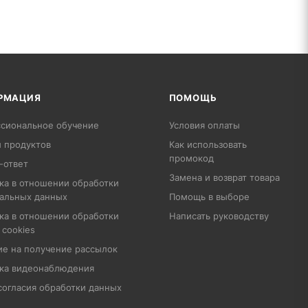
РМАЦИЯ
ПОМОЩЬ
сиональное обучение
Условия оплаты
 продуктов
Как использовать
промокод
-ответ
Замена и возврат товара
ка в отношении обработки
альных данных
Помощь в выборе
ка в отношении обработки
Написать руководству
 cookies
ие на получение рассылок
ка видеонаблюдения
согласия обработки данных