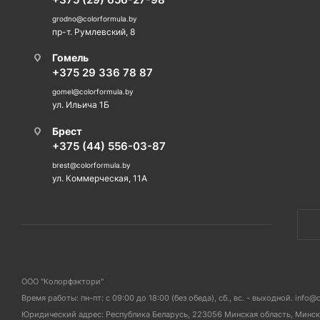
grodno@colorformula.by
пр-т. Румлевский, 8
Гомель
+375 29 336 78 87
gomel@colorformula.by
ул. Ильича 1Б
Брест
+375 (44) 556-03-87
brest@colorformula.by
ул. Коммерческая, 11А
ООО "Колорфэктори"
Время работы: пн-пт: с 09:00 до 18:00 (без обеда), сб., вс. - выходной. info@
Юридический адрес: Республика Беларусь, 223056 Минская область, Мински