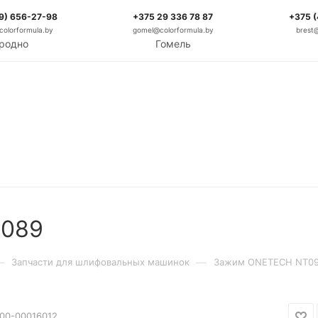
9) 656-27-98
+375 29 336 78 87
+375 
olorformula.by
gomel@colorformula.by
brest
родно
Гомель
0089
—
—
Запчасти для шлифовальных машинок
Зажим ONETECH NT09
00-00016012