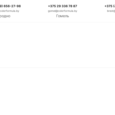
9) 656-27-98
+375 29 336 78 87
+375 
olorformula.by
gomel@colorformula.by
brest
родно
Гомель