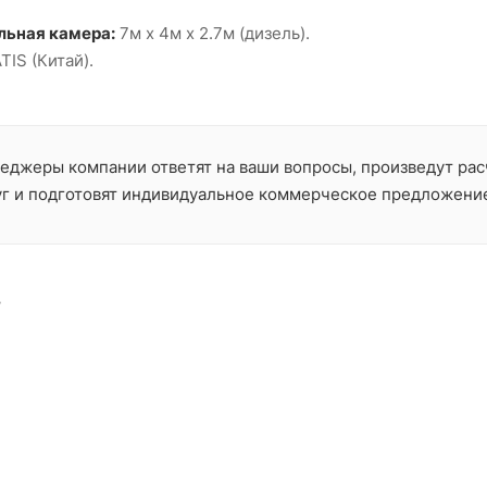
ьная камера:
7м х 4м х 2.7м (дизель).
TIS (Китай).
еджеры компании ответят на ваши вопросы, произведут рас
уг и подготовят индивидуальное коммерческое предложени
У