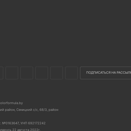
ПОДПИСАТЬСЯ НА РАССЫЛ
colorformula.by
й район, Сеницкий с/с, 68/3, район
г. №0163647, УНП 692172242
еларусь 22 августа 2022г.