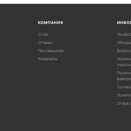
КОМПАНИЯ
ИНФО
О нас
Профес
Отзывы
Обзоры
Поставщикам
Вопрос
Реквизиты
Полити
персон
Полити
файлов
Соглас
Полити
Отзыв 