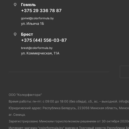
Гомель
+375 29 336 78 87
gomel@colorformula.by
ул. Ильича 1Б
Брест
+375 (44) 556-03-87
brest@colorformula.by
ул. Коммерческая, 11А
ООО "Колорфэктори"
Время работы: пн-пт: с 09:00 до 18:00 (без обеда), сб., вс. - выходной. info@
Юридический адрес: Республика Беларусь, 223056 Минская область, Мински
аг. Сеница.
Зарегистрировано Минским горисполкомом решением от 30 октября 2020
Интернет-магазин "colorformula.by" внесен в Торговый реестр Республики Б