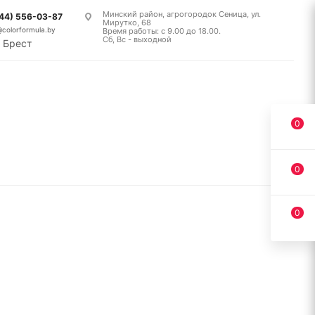
Минский район, агрогородок Сеница, ул.
(44) 556-03-87
Мирутко, 68
@colorformula.by
Время работы: с 9.00 до 18.00.
Сб, Вс - выходной
Брест
0
0
0