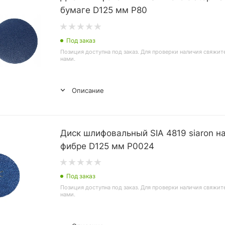
бумаге D125 мм Р80
Под заказ
Позиция доступна под заказ. Для проверки наличия свяжит
нами.
Описание
Диск шлифовальный SIA 4819 siaron н
фибре D125 мм P0024
Под заказ
Позиция доступна под заказ. Для проверки наличия свяжит
нами.