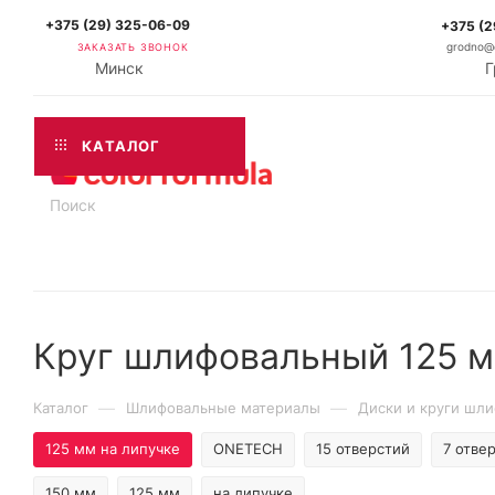
+375 (29) 325-06-09
+375 (2
ЗАКАЗАТЬ ЗВОНОК
grodno@c
Минск
Г
КАТАЛОГ
Круг шлифовальный 125 м
—
—
Каталог
Шлифовальные материалы
Диски и круги шл
125 мм на липучке
ONETECH
15 отверстий
7 отве
150 мм
125 мм
на липучке