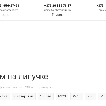
9) 656-27-98
+375 29 336 78 87
+375 
olorformula.by
gomel@colorformula.by
brest
родно
Гомель
м на липучке
—
ифовальные
125 мм на липучке
рстий
6 отверстий
180 мм
P320
P240
P80
P18