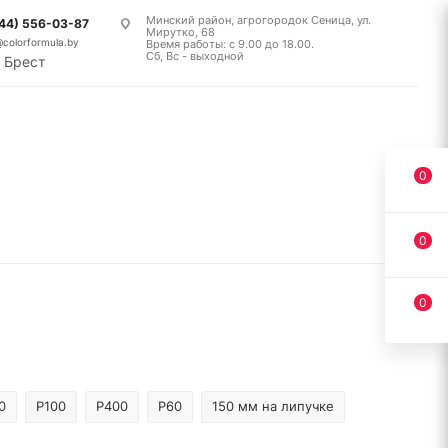
Минский район, агрогородок Сеница, ул.
(44) 556-03-87
Мирутко, 68
@colorformula.by
Время работы: с 9.00 до 18.00.
Сб, Вс - выходной
Брест
0
0
0
0
P100
P400
P60
150 мм на липучке