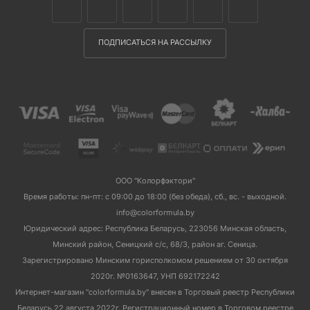
ПОДПИСАТЬСЯ НА РАССЫЛКУ
ООО "Колорфэктори"
Время работы: пн-пт: с 09:00 до 18:00 (без обеда), сб., вс. - выходной.
info@colorformula.by
Юридический адрес: Республика Беларусь, 223056 Минская область,
Минский район, Сеницкий с/с, 68/3, район аг. Сеница.
Зарегистрировано Минским горисполкомом решением от 30 октября
2020г. №0163647, УНП 692172242
Интернет-магазин "colorformula.by" внесен в Торговый реестр Республики
Беларусь 22 августа 2022г. Регистрационный номер в Торговом реестре