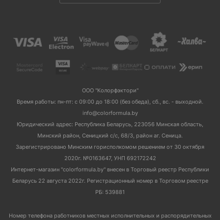
ООО "Колорфэктори"
Время работы: пн-пт: с 09:00 до 18:00 (без обеда), сб., вс. - выходной.
info@colorformula.by
Юридический адрес: Республика Беларусь, 223056 Минская область,
Минский район, Сеницкий с/с, 68/3, район аг. Сеница.
Зарегистрировано Минским горисполкомом решением от 30 октября
2020г. №0163647, УНП 692172242
Интернет-магазин "colorformula.by" внесен в Торговый реестр Республики
Беларусь 22 августа 2022г. Регистрационный номер в Торговом реестре
РБ: 539881
Номер телефона работников местных исполнительных и распорядительных