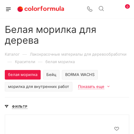
0
Белая морилка для
дерева
—
Каталог
Лакокрасочные материалы для деревообработки
—
—
Красители
белая морилка
белая морилка
Бейц
BORMA WACHS
морилка для внутренних работ
Показать еще
ФИЛЬТР