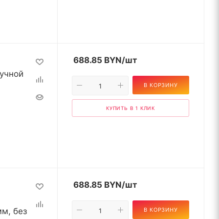
688.85
BYN
/шт
учной
В КОРЗИНУ
КУПИТЬ В 1 КЛИК
688.85
BYN
/шт
мм, без
В КОРЗИНУ