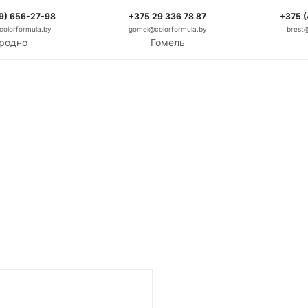
9) 656-27-98
+375 29 336 78 87
+375 
olorformula.by
gomel@colorformula.by
brest
родно
Гомель