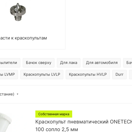
асти к краскопультам
пылители
Бачок сверху
Для лака
Для автомобиля
Ба
ты LVMP
Краскопульты LVLP
Краскопульты HVLP
Durr
астание)
Собственная марка
Краскопульт пневматический ONETEC
100 сопло 2,5 мм