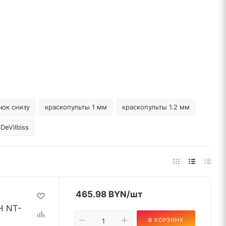
чок снизу
краскопульты 1 мм
краскопульты 1.2 мм
DeVilbiss
465.98
BYN
/шт
H NT-
В КОРЗИНУ