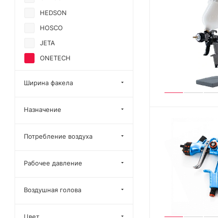
HEDSON
HOSCO
JETA
ONETECH
IMP.&EXP.CO.,LTD
Ширина факела
Не определен
Назначение
Потребление воздуха
Рабочее давление
Воздушная голова
Цвет