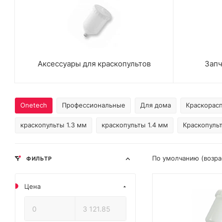
Аксессуары для краскопультов
Запч
Onetech
Профессиональные
Для дома
Краскорас
краскопульты 1.3 мм
краскопульты 1.4 мм
Краскопуль
По умолчанию (возр
ФИЛЬТР
Цена