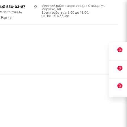
Минский район, агрогородок Сеница, ул.
(44) 556-03-87
Мирутко, 68
@colorformula.by
Время работы: с 9.00 до 18.00.
Сб, Вс - выходной
Брест
0
0
0