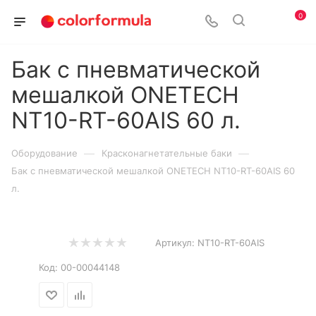
0
Бак с пневматической
мешалкой ONETECH
NT10-RT-60AIS 60 л.
—
—
Оборудование
Красконагнетательные баки
Бак с пневматической мешалкой ONETECH NT10-RT-60AIS 60
л.
Артикул:
NT10-RT-60AIS
Код:
00-00044148