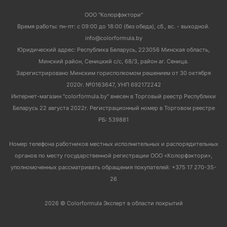
ООО "Колорфэктори"
Время работы: пн-пт: с 09:00 до 18:00 (без обеда), сб., вс. - выходной.
info@colorformula.by
Юридический адрес: Республика Беларусь, 223056 Минская область,
Минский район, Сеницкий с/с, 68/3, район аг. Сеница.
Зарегистрировано Минским горисполкомом решением от 30 октября
2020г. №0163647, УНП 692172242
Интернет-магазин "colorformula.by" внесен в Торговый реестр Республики
Беларусь 22 августа 2022г. Регистрационный номер в Торговом реестре
РБ: 539881
Номер телефона работников местных исполнительных и распорядительных
органов по месту государственной регистрации ООО «Колорфэктори»,
уполномоченных рассматривать обращения покупателей: +375 17 270-35-
26
2026 © Colorformula Эксперт в области покрытий