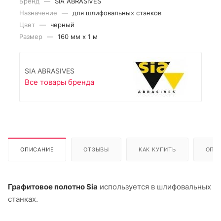
Бренд
—
SIA ABRASIVES
Назначение
—
для шлифовальных станков
Цвет
—
черный
Размер
—
160 мм х 1 м
SIA ABRASIVES
Все товары бренда
ОПИСАНИЕ
ОТЗЫВЫ
КАК КУПИТЬ
ОПЛ
Графитовое полотно Sia
используется в шлифовальных
станках.