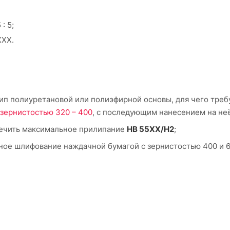
: 5;
XXX.
ип полиуретановой или полиэфирной основы, для чего треб
зернистостью 320 – 400
, с последующим нанесением на не
печить максимальное прилипание
HB 55XX/H2
;
ное шлифование наждачной бумагой с зернистостью 400 и 6