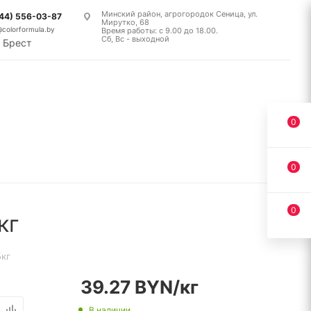
Минский район, агрогородок Сеница, ул.
(44) 556-03-87
Мирутко, 68
@colorformula.by
Время работы: с 9.00 до 18.00.
Сб, Вс - выходной
Брест
0
0
0
кг
5кг
39.27
BYN
/кг
В наличии