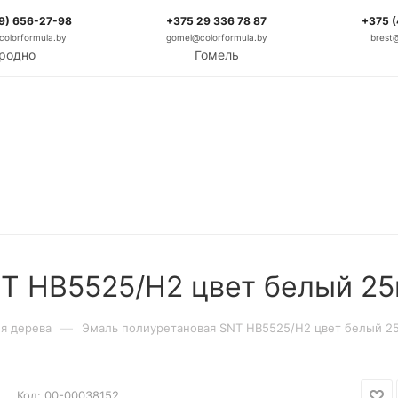
9) 656-27-98
+375 29 336 78 87
+375 
olorformula.by
gomel@colorformula.by
brest
родно
Гомель
T HB5525/H2 цвет белый 25
—
я дерева
Эмаль полиуретановая SNT HB5525/H2 цвет белый 2
Код:
00-00038152