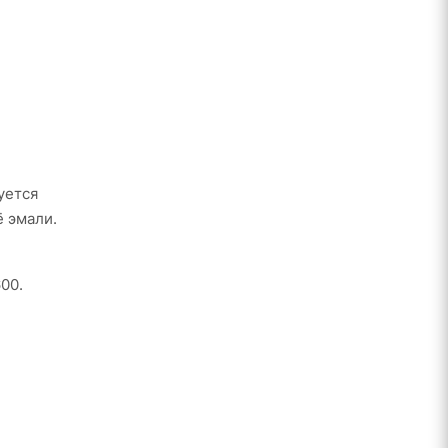
уется
ё эмали.
00.