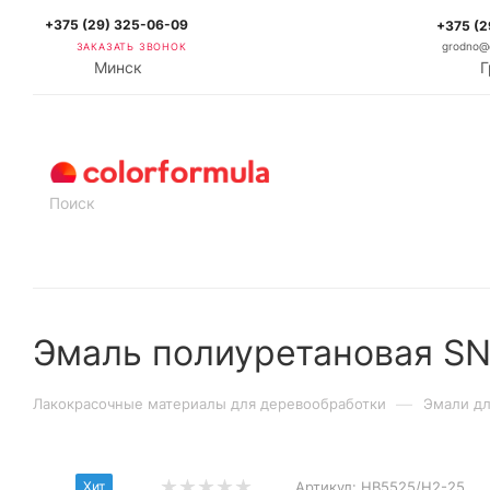
+375 (29) 325-06-09
+375 (2
ЗАКАЗАТЬ ЗВОНОК
grodno@c
Минск
Г
КАТАЛОГ
Эмаль полиуретановая SN
—
Лакокрасочные материалы для деревообработки
Эмали дл
Хит
Артикул:
HB5525/H2-25