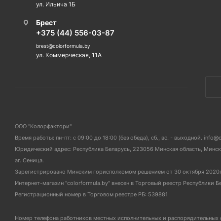
ул. Ильича 1Б
Брест
+375 (44) 556-03-87
brest@colorformula.by
ул. Коммерческая, 11А
ООО "Колорфэктори"
Время работы: пн-пт: с 09:00 до 18:00 (без обеда), сб., вс. - выходной. info@
Юридический адрес: Республика Беларусь, 223056 Минская область, Мински
аг. Сеница.
Зарегистрировано Минским горисполкомом решением от 30 октября 2020
Интернет-магазин "colorformula.by" внесен в Торговый реестр Республики Б
Регистрационный номер в Торговом реестре РБ: 539881
Номер телефона работников местных исполнительных и распорядительных 