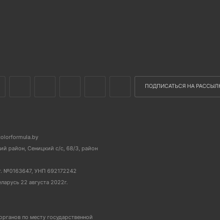
ПОДПИСАТЬСЯ НА РАССЫЛ
colorformula.by
й район, Сеницкий с/с, 68/3, район
г. №0163647, УНП 692172242
еларусь 22 августа 2022г.
органов по месту государственной