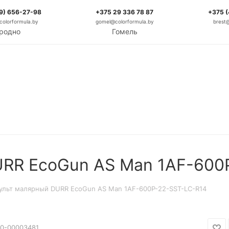
9) 656-27-98
+375 29 336 78 87
+375 
olorformula.by
gomel@colorformula.by
brest
родно
Гомель
URR EcoGun AS Man 1AF-600
ульт малярный DURR EcoGun AS Man 1AF-600P-22-SST-LC-R14
0-00003481