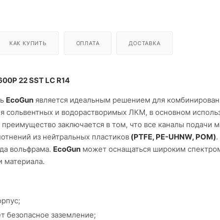
КАК КУПИТЬ
ОПЛАТА
ДОСТАВКА
 600P 22 SST LC R14
ль
EcoGun
является идеальным решением для комбинирован
ия сольвентных и водорастворимых ЛКМ, в основном исполь
преимущество заключается в том, что все каналы подачи 
отнений из нейтральных пластиков
(PTFE, PE-UHNW, POM)
.
ида вольфрама.
EcoGun
может оснащаться широким спектро
и материала.
рпус;
т безопасное заземление;