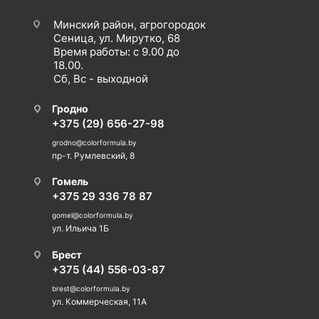
Минский район, агрогородок
Сеница, ул. Мирутко, 68
Время работы: с 9.00 до
18.00.
Сб, Вс - выходной
Гродно
+375 (29) 656-27-98
grodno@colorformula.by
пр-т. Румлевский, 8
Гомель
+375 29 336 78 87
gomel@colorformula.by
ул. Ильича 1Б
Брест
+375 (44) 556-03-87
brest@colorformula.by
ул. Коммерческая, 11А