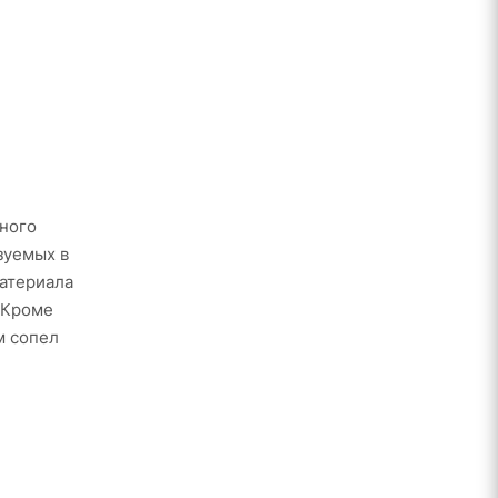
ного
зуемых в
материала
 Кроме
м сопел