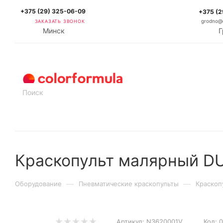
+375 (29) 325-06-09
+375 (2
ЗАКАЗАТЬ ЗВОНОК
grodno@c
Минск
Г
КАТАЛОГ
Краскопульт малярный D
—
—
Оборудование
Пневматические краскопульты
Краскоп
Артикул:
N3620001V
Код:
0