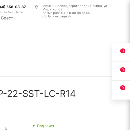
Минский район, агрогородок Сеница, ул.
(44) 556-03-87
Мирутко, 68
@colorformula.by
Время работы: с 9.00 до 18.00.
Сб, Вс - выходной
Брест
0
0
0
P-22-SST-LC-R14
Под заказ