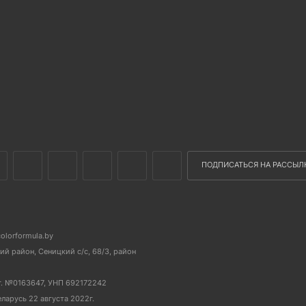
ПОДПИСАТЬСЯ НА РАССЫЛ
colorformula.by
й район, Сеницкий с/с, 68/3, район
г. №0163647, УНП 692172242
еларусь 22 августа 2022г.