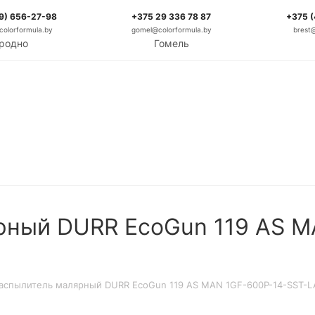
9) 656-27-98
+375 29 336 78 87
+375 
olorformula.by
gomel@colorformula.by
brest
родно
Гомель
рный DURR EcoGun 119 AS M
аспылитель малярный DURR EcoGun 119 AS MAN 1GF-600P-14-SST-L