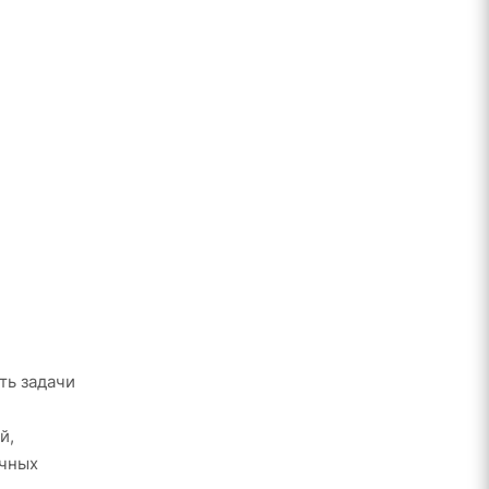
ть задачи
й,
очных