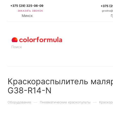
+375 (29) 325-06-09
+375 (2
ЗАКАЗАТЬ ЗВОНОК
grodno@c
Минск
Г
КАТАЛОГ
Краскораспылитель маля
G38-R14-N
—
—
Оборудование
Пневматические краскопульты
Краскор