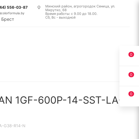
Минский район, агрогородок Сеница, ул.
(44) 556-03-87
Мирутко, 68
@colorformula.by
Время работы: с 9.00 до 18.00.
Сб, Вс - выходной
Брест
0
0
0
AN 1GF-600P-14-SST-LA-
A-G38-R14-N