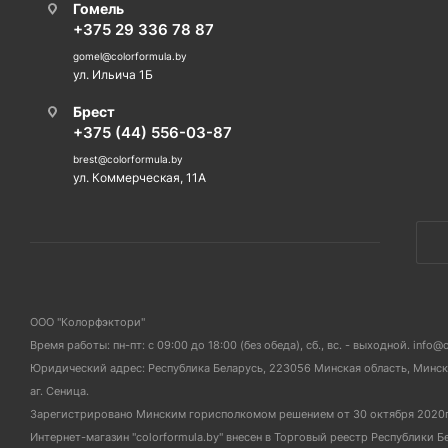
Гомель
+375 29 336 78 87
gomel@colorformula.by
ул. Ильича 1Б
Брест
+375 (44) 556-03-87
brest@colorformula.by
ул. Коммерческая, 11А
ООО "Колорфэктори"
Время работы: пн-пт: с 09:00 до 18:00 (без обеда), сб., вс. - выходной. info@
Юридический адрес: Республика Беларусь, 223056 Минская область, Мински
аг. Сеница.
Зарегистрировано Минским горисполкомом решением от 30 октября 2020
Интернет-магазин "colorformula.by" внесен в Торговый реестр Республики Б