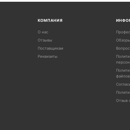
КОМПАНИЯ
ИНФО
О нас
Профес
Отзывы
Обзоры
Поставщикам
Вопрос
Реквизиты
Полити
персон
Полити
файлов
Соглас
Полити
Отзыв 