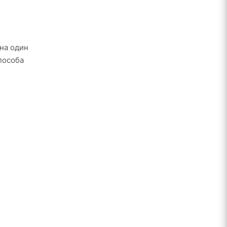
 на один
пособа