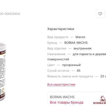
00-00003454
Характеристики
Вид продукта
—
Масло
Бренд
—
BORMA WACHS
Вид отделки
—
внутренняя
Назначение
—
для паркета и дерев
поверхностей
Цвет
—
прозрачный
Сухой остаток
—
45
Вязкость смеси или продукта
—
25 
Все характеристики
BORMA WACHS
Все товары бренда