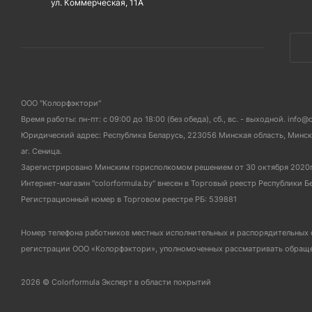
ул. Коммерческая, 11А
ООО "Колорфэктори"
Время работы: пн-пт: с 09:00 до 18:00 (без обеда), сб., вс. - выходной. info@
Юридический адрес: Республика Беларусь, 223056 Минская область, Мински
аг. Сеница.
Зарегистрировано Минским горисполкомом решением от 30 октября 2020
Интернет-магазин "colorformula.by" внесен в Торговый реестр Республики Б
Регистрационный номер в Торговом реестре РБ: 539881
Номер телефона работников местных исполнительных и распорядительных 
регистрации ООО «Колорфэктори», уполномоченных рассматривать обращен
2026 © Colorformula Эксперт в области покрытий