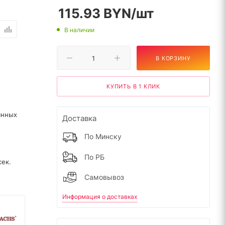
115.93
BYN
/шт
В наличии
В КОРЗИНУ
КУПИТЬ В 1 КЛИК
янных
Доставка
По Минску
По РБ
сек.
Самовывоз
Информация о доставках