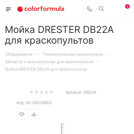
0
Мойка DRESTER DB22A
для краскопультов
—
—
Оборудование
Пневматические краскопульты
—
Запчасти к краскопультам для краскопультов
Мойка DRESTER DB22A для краскопультов
Артикул:
DB22A
Код:
00-00024903