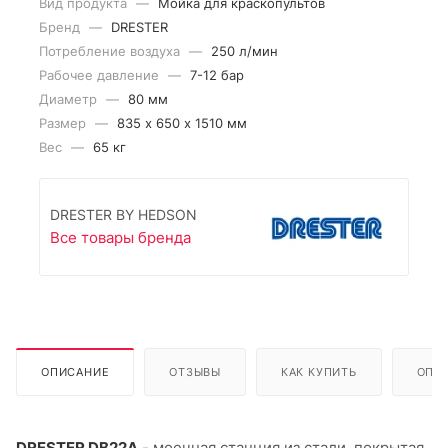
Вид продукта
—
Мойка для краскопультов
Бренд
—
DRESTER
Потребление воздуха
—
250 л/мин
Рабочее давление
—
7-12 бар
Диаметр
—
80 мм
Размер
—
835 х 650 х 1510 мм
Вес
—
65 кг
DRESTER BY HEDSON
Все товары бренда
ОПИСАНИЕ
ОТЗЫВЫ
КАК КУПИТЬ
ОПЛ
DRESTER DB22A
- моечная станция из стали, покрытая