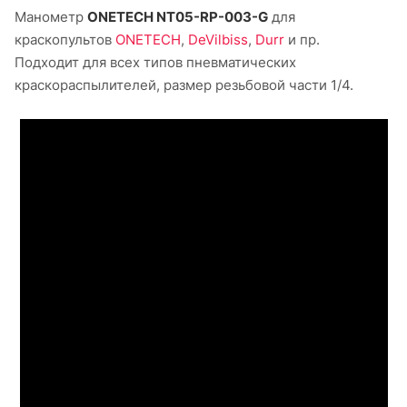
Манометр
ONETECH NT05-RP-003-G
для
краскопультов
ONETECH
,
DeVilbiss
,
Durr
и пр.
Подходит для всех типов пневматических
краскораспылителей, размер резьбовой части 1/4.