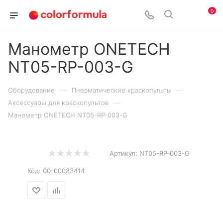
0
Манометр ONETECH
NT05-RP-003-G
—
—
Оборудование
Пневматические краскопульты
—
Аксессуары для краскопультов
Манометр ONETECH NT05-RP-003-G
Артикул:
NT05-RP-003-G
Код:
00-00033414