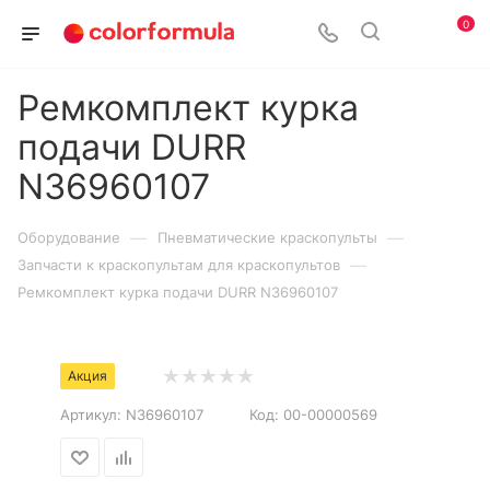
0
Ремкомплект курка
подачи DURR
N36960107
—
—
Оборудование
Пневматические краскопульты
—
Запчасти к краскопультам для краскопультов
Ремкомплект курка подачи DURR N36960107
Акция
Артикул:
N36960107
Код:
00-00000569