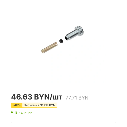
46.63
BYN
/шт
77.71
BYN
-
40
%
Экономия
31.08
BYN
В наличии