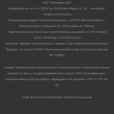
ООО "Колорфэктори"
Время работы: пн-пт: с 09:00 до 18:00 (без обеда), сб., вс. - выходной.
info@colorformula.by
Юридический адрес: Республика Беларусь, 223056 Минская область,
Минский район, Сеницкий с/с, 68/3, район аг. Сеница.
Зарегистрировано Минским горисполкомом решением от 30 октября
2020г. №0163647, УНП 692172242
Интернет-магазин "colorformula.by" внесен в Торговый реестр Республики
Беларусь 22 августа 2022г. Регистрационный номер в Торговом реестре
РБ: 539881
Номер телефона работников местных исполнительных и распорядительных
органов по месту государственной регистрации ООО «Колорфэктори»,
уполномоченных рассматривать обращения покупателей: +375 17 270-35-
26
2026 © Colorformula Эксперт в области покрытий