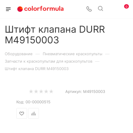
0
Штифт клапана DURR
M49150003
—
—
Оборудование
Пневматические краскопульты
—
Запчасти к краскопультам для краскопультов
Штифт клапана DURR M49150003
Артикул:
M49150003
Код:
00-00000515