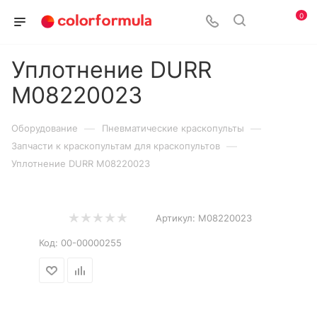
0
Уплотнение DURR
M08220023
—
—
Оборудование
Пневматические краскопульты
—
Запчасти к краскопультам для краскопультов
Уплотнение DURR M08220023
Артикул:
M08220023
Код:
00-00000255