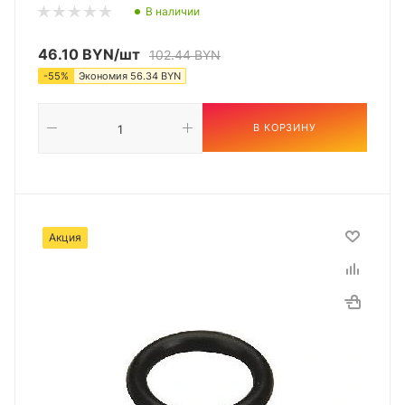
В наличии
46.10
BYN
/шт
102.44
BYN
-
55
%
Экономия
56.34
BYN
В КОРЗИНУ
Акция