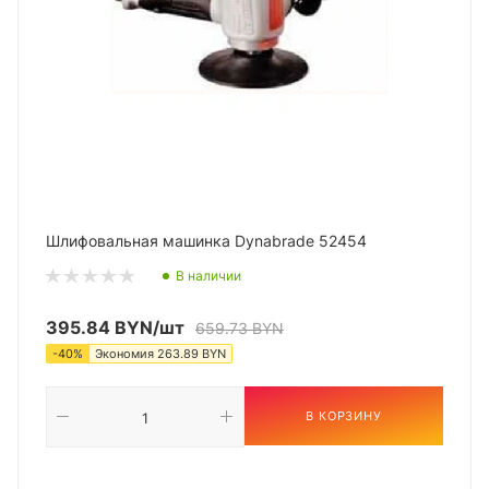
Шлифовальная машинка Dynabrade 52454
В наличии
395.84
BYN
/шт
659.73
BYN
-
40
%
Экономия
263.89
BYN
В КОРЗИНУ